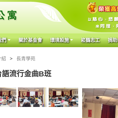
我們
關於基金會
環境設施
崧鶴志工
捐助
介紹
長青學苑
台語流行金曲B班