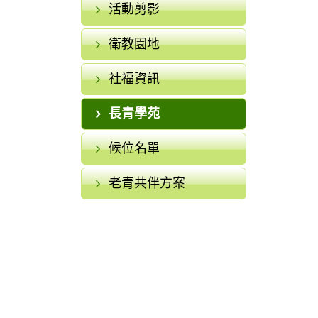
活動剪影
衛教園地
社福資訊
長青學苑
候位名單
老青共伴方案