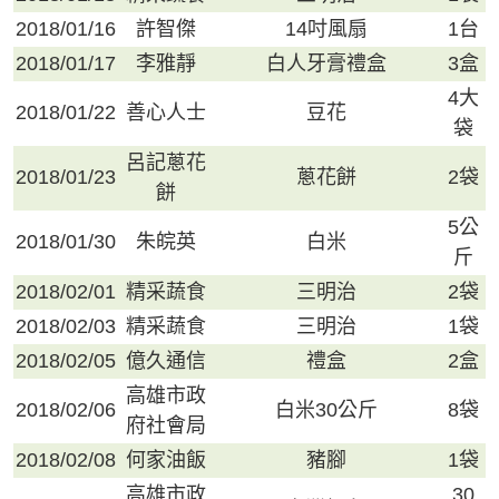
2018/01/16
許智傑
14吋風扇
1台
2018/01/17
李雅靜
白人牙膏禮盒
3盒
4大
2018/01/22
善心人士
豆花
袋
呂記蔥花
2018/01/23
蔥花餅
2袋
餅
5公
2018/01/30
朱皖英
白米
斤
2018/02/01
精采蔬食
三明治
2袋
2018/02/03
精采蔬食
三明治
1袋
2018/02/05
億久通信
禮盒
2盒
高雄市政
2018/02/06
白米30公斤
8袋
府社會局
2018/02/08
何家油飯
豬腳
1袋
高雄市政
30