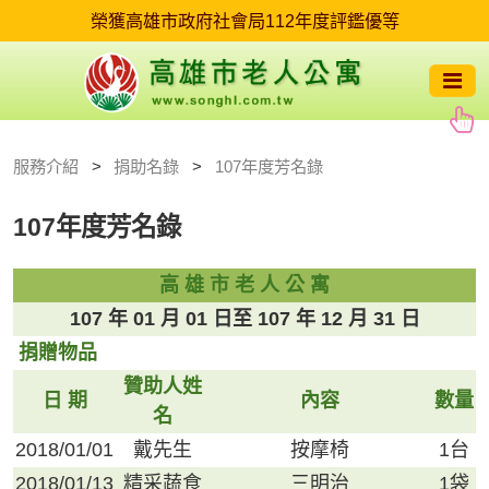
服務介紹
捐助名錄
107年度芳名錄
107年度芳名錄
高 雄 市 老 人 公 寓
107 年 01 月 01 日至 107 年 12 月 31 日
捐贈物品
贊助人姓
日 期
內容
數量
名
2018/01/01
戴先生
按摩椅
1台
2018/01/13
精采蔬食
三明治
1袋