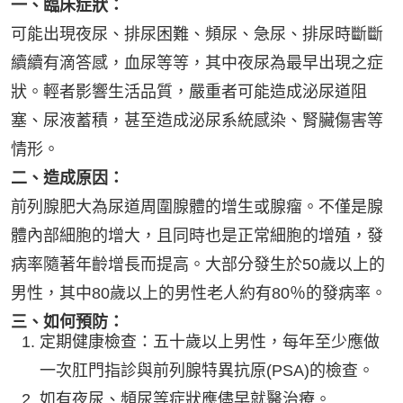
一、臨床症狀：
可能出現夜尿、排尿困難、頻尿、急尿、排尿時斷斷
續續有滴答感，血尿等等，其中夜尿為最早出現之症
狀。輕者影響生活品質，嚴重者可能造成泌尿道阻
塞、尿液蓄積，甚至造成泌尿系統感染、腎臟傷害等
情形。
二、造成原因：
前列腺肥大為尿道周圍腺體的增生或腺瘤。不僅是腺
體內部細胞的增大，且同時也是正常細胞的增殖，發
病率隨著年齡增長而提高。大部分發生於50歲以上的
男性，其中80歲以上的男性老人約有80％的發病率。
三、如何預防：
定期健康檢查：五十歲以上男性，每年至少應做
一次肛門指診與前列腺特異抗原(PSA)的檢查。
如有夜尿、頻尿等症狀應儘早就醫治療。